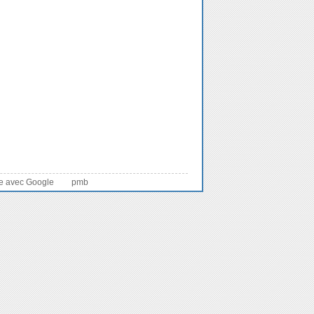
he avec Google
pmb