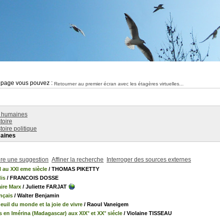
e page vous pouvez :
Retourner au premier écran avec les étagères virtuelles...
 humaines
toire
toire politique
aines
ire une suggestion
Affiner la recherche
Interroger des sources externes
l au XXI eme siècle
/ THOMAS PIKETTY
dis
/ FRANCOIS DOSSE
ire Marx
/ Juliette FARJAT
ançais
/ Walter Benjamin
deuil du monde et la joie de vivre
/ Raoul Vaneigem
s en Imérina (Madagascar) aux XIX° et XX° siécle
/ Violaine TISSEAU