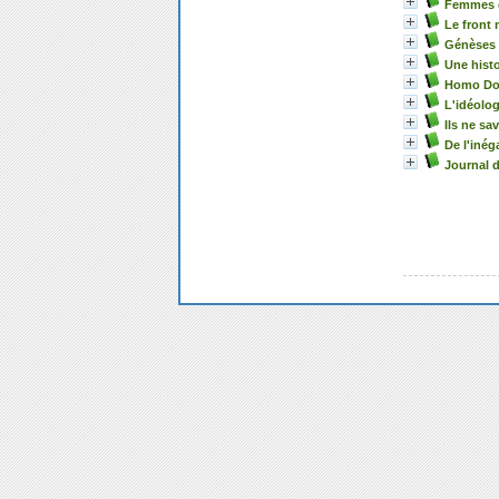
Femmes q
Le front 
Génèses 
Une histo
Homo Do
L'idéolog
Ils ne sa
De l'inég
Journal d