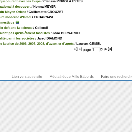
ui courent avec les loups
/ Clarissa PINKOLA ESTES
national à découvert
/ Nonna MEYER
du Moyen Orient
/ Guillemette CROUZET
ire moderne d'Israël
/ Eli BARNAVI
mesticus
ie de/dans la science
/ Collectif
vaient pas qu'ils étaient fascistes
/ Joao BERNARDO
alité parmi les sociétés
/ Jared DIAMOND
e la crise de 2006, 2007, 2008, d'avant et d'après
/ Laurent GRISEL
page
/2
Lien vers autre site
Médiathèque Mille Bâbords
Faire une recherc