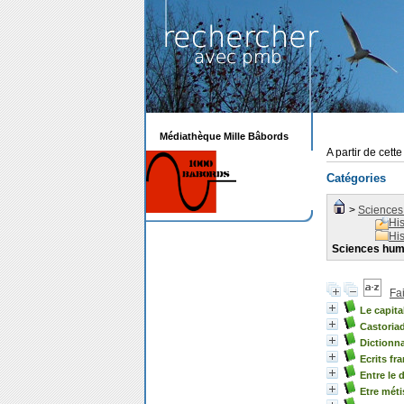
Médiathèque Mille Bâbords
A partir de cett
Catégories
>
Sciences
His
His
Sciences hum
Fa
Le capita
Castoria
Dictionna
Ecrits fr
Entre le 
Etre méti