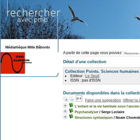
Médiathèque Mille Bâbords
A partir de cette page vous pouvez :
Retourner 
Détail d'une collection
Collection Points. Sciences humaines
Editeur :
Le Seuil
ISSN : pas d'ISSN
Documents disponibles dans la collect
Faire une suggestion
Affiner la
L'enfant et la vie familiale sous l'ancie
Psychanalyser
/ Serge Leclaire
Structures syntaxiques
/ Noam Chomsk