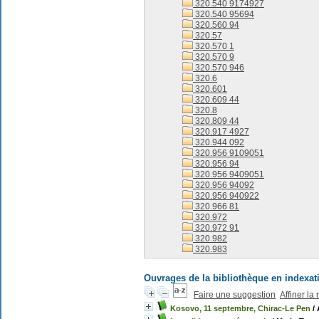
320.540 9174927
320.540 95694
320.560 94
320.57
320.570 1
320.570 9
320.570 946
320.6
320.601
320.609 44
320.8
320.809 44
320.917 4927
320.944 092
320.956 9109051
320.956 94
320.956 9409051
320.956 94092
320.956 940922
320.966 81
320.972
320.972 91
320.982
320.983
Ouvrages de la bibliothèque en indexat
Faire une suggestion
Affiner la
Kosovo, 11 septembre, Chirac-Le Pen
/ 