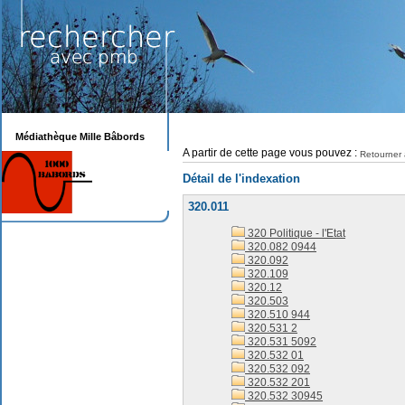
Médiathèque Mille Bâbords
A partir de cette page vous pouvez :
Retourner 
Détail de l'indexation
320.011
320 Politique - l'Etat
320.082 0944
320.092
320.109
320.12
320.503
320.510 944
320.531 2
320.531 5092
320.532 01
320.532 092
320.532 201
320.532 30945